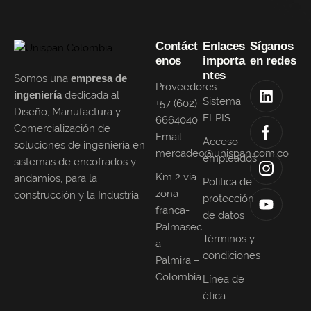
Contáct
Enlaces
Síganos
enos
importa
en redes
ntes
Somos una
empresa de
Proveedores:
ingeniería
dedicada al
Sistema
+57 (602)
Diseño, Manufactura y
ELPIS
6664040
Comercialización de
Email:
Acceso
soluciones de ingeniería en
mercadeo@unispan.com.co
empleados
sistemas de encofrados y
Km 2 via
andamios, para la
Política de
zona
construcción y la Industria.
protección
franca-
de datos
Palmasec
Términos y
a
condiciones
Palmira –
Colombia
Línea de
ética