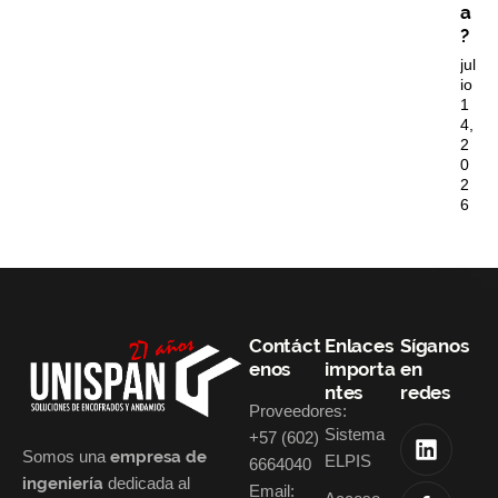
a
?
jul
io
1
4,
2
0
2
6
Contáct
Enlaces
Síganos
enos
importa
en
ntes
redes
Proveedores:
Sistema
+57 (602)
Somos una
empresa de
ELPIS
6664040
ingeniería
dedicada al
Email: