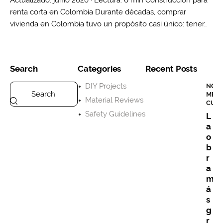
renta corta en Colombia Durante décadas, comprar
vivienda en Colombia tuvo un propósito casi único: tener…
Search
Categories
Recent Posts
DIY Projects
NOTI
MET
Material Reviews
CUA
Safety Guidelines
L
a
o
b
r
a
m
á
s
g
r