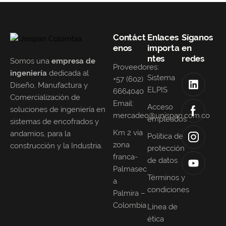
Contáct
Enlaces
Síganos
enos
importa
en
ntes
redes
Somos una
empresa de
Proveedores:
ingeniería
dedicada al
Sistema
+57 (602)
Diseño, Manufactura y
ELPIS
6664040
Comercialización de
Email:
Acceso
soluciones de ingeniería en
mercadeo@unispan.com.co
empleados
sistemas de encofrados y
Km 2 via
andamios, para la
Política de
zona
construcción y la Industria.
protección
franca-
de datos
Palmasec
Términos y
a
condiciones
Palmira –
Colombia
Línea de
ética