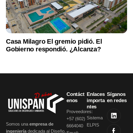
Casa Milagro El gremio pidió. El
Gobierno respondió. ¿Alcanza?
Contáct
Enlaces
Síganos
enos
importa
en redes
ntes
Proveedores:
Sistema
+57 (602)
Somos una
empresa de
ELPIS
6664040
ingeniería
dedicada al Diseño,
Email: