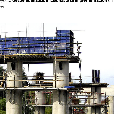
oyecto
desde el análisis inicial hasta la implementación
en 
os.