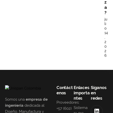
z
a
?
ju
li
o
14
,
2
0
2
6
Contáct
Enlaces
Síganos
enos
importa
en
ntes
redes
Somos una
empresa de
Proveedores:
ingeniería
dedicada al
Sistema
+57 (602)
Diseño, Manufactura y